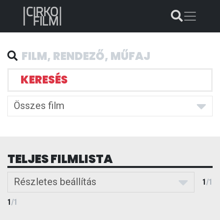
KERESÉS
Összes film
TELJES FILMLISTA
Részletes beállítás
1
/
1
1
/
1