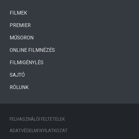
(CURRENT)
FILMEK
(CURRENT)
PREMIER
MŰSORON
ONLINE FILMNÉZÉS
FILMIGÉNYLÉS
SAJTÓ
RÓLUNK
FELHASZNÁLÓI FELTÉTELEK
ADATVÉDELMI NYILATKOZAT