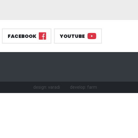
FACEBOOK
YOUTUBE
design: varadi
develop: farm