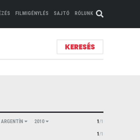
ÉZÉS
FILMIGÉNYLÉS
SAJTÓ
RÓLUNK
KERESÉS
ARGENTÍN
2010
1
/
1
1
/
1