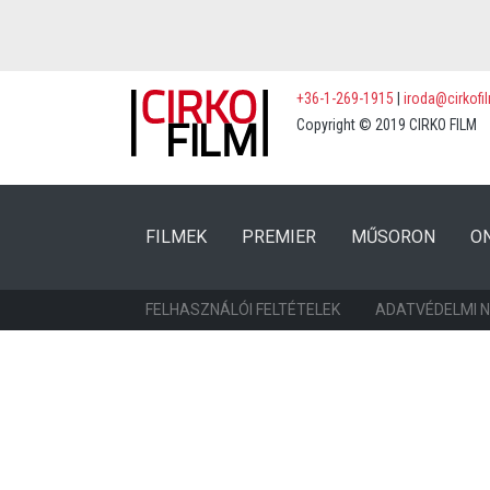
+36-1-269-1915
|
iroda@cirkofi
Copyright © 2019 CIRKO FILM
(CURRENT)
(CURRENT)
FILMEK
PREMIER
MŰSORON
O
FELHASZNÁLÓI FELTÉTELEK
ADATVÉDELMI 