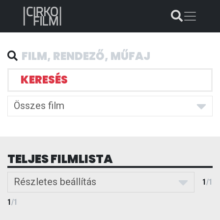
KERESÉS
Összes film
TELJES FILMLISTA
Részletes beállítás
1
/
1
1
/
1