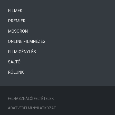
(CURRENT)
FILMEK
(CURRENT)
PREMIER
MŰSORON
ONLINE FILMNÉZÉS
FILMIGÉNYLÉS
SAJTÓ
RÓLUNK
FELHASZNÁLÓI FELTÉTELEK
ADATVÉDELMI NYILATKOZAT