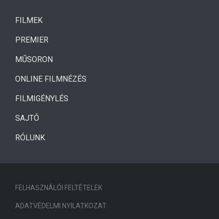
(CURRENT)
FILMEK
(CURRENT)
PREMIER
MŰSORON
ONLINE FILMNÉZÉS
FILMIGÉNYLÉS
SAJTÓ
RÓLUNK
FELHASZNÁLÓI FELTÉTELEK
ADATVÉDELMI NYILATKOZAT