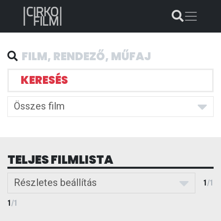
KERESÉS
Összes film
TELJES FILMLISTA
Részletes beállítás
1
/
1
1
/
1