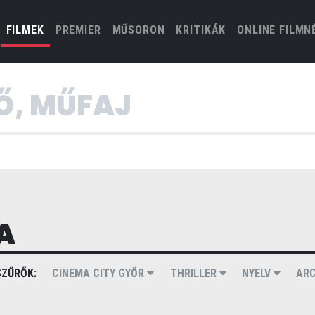
(CURRENT)
FILMEK
PREMIER
MŰSORON
KRITIKÁK
ONLINE FILMN
A
ZŰRŐK:
CINEMA CITY GYŐR
THRILLER
NYELV
AR