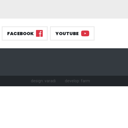
FACEBOOK
YOUTUBE
design: varadi
develop: farm