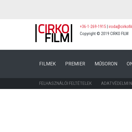
+36-1-269-1915
|
iroda@cirkofi
Copyright © 2019 CIRKO FILM
(CURRENT)
(CURRENT)
FILMEK
PREMIER
MŰSORON
O
FELHASZNÁLÓI FELTÉTELEK
ADATVÉDELMI 