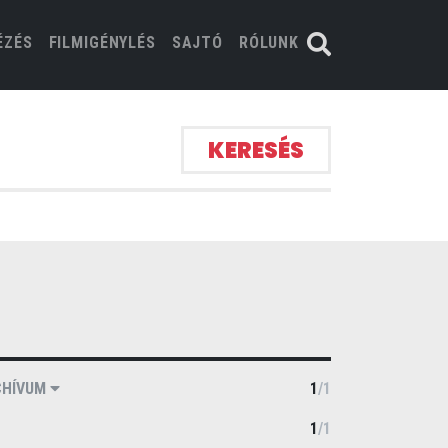
ÉZÉS
FILMIGÉNYLÉS
SAJTÓ
RÓLUNK
KERESÉS
CHÍVUM
1
/
1
1
/
1