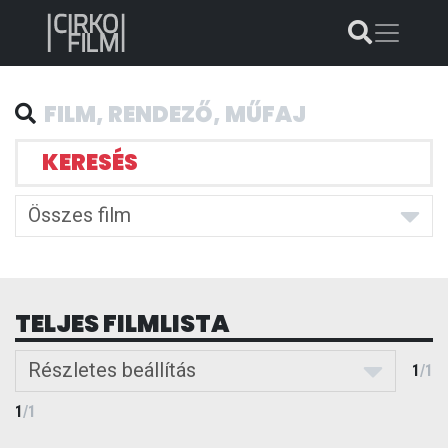
KERESÉS
Összes film
TELJES FILMLISTA
Részletes beállítás
1
/
1
1
/
1