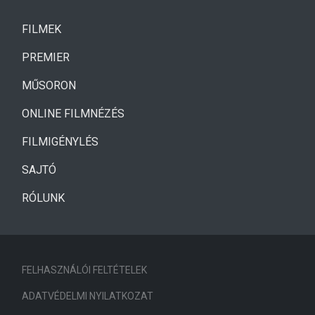
(CURRENT)
FILMEK
(CURRENT)
PREMIER
MŰSORON
ONLINE FILMNÉZÉS
FILMIGÉNYLÉS
SAJTÓ
RÓLUNK
FELHASZNÁLÓI FELTÉTELEK
ADATVÉDELMI NYILATKOZAT