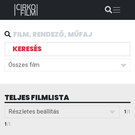
KERESÉS
Összes film
TELJES FILMLISTA
Részletes beállítás
1
/
1
1
/
1