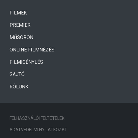
(CURRENT)
FILMEK
(CURRENT)
PREMIER
MŰSORON
ONLINE FILMNÉZÉS
FILMIGÉNYLÉS
SAJTÓ
RÓLUNK
FELHASZNÁLÓI FELTÉTELEK
ADATVÉDELMI NYILATKOZAT