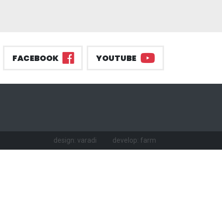
FACEBOOK
YOUTUBE
design: varadi
develop: farm