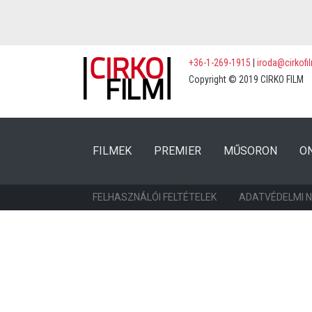
+36-1-269-1915
|
iroda@cirkofi
Copyright © 2019 CIRKO FILM
(CURRENT)
(CURRENT)
FILMEK
PREMIER
MŰSORON
O
FELHASZNÁLÓI FELTÉTELEK
ADATVÉDELMI 