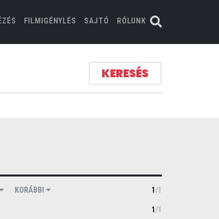
ÉZÉS
FILMIGÉNYLÉS
SAJTÓ
RÓLUNK
KERESÉS
KORÁBBI
1
/
1
1
/
1