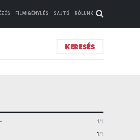
ÉZÉS
FILMIGÉNYLÉS
SAJTÓ
RÓLUNK
KERESÉS
1
/
1
1
/
1