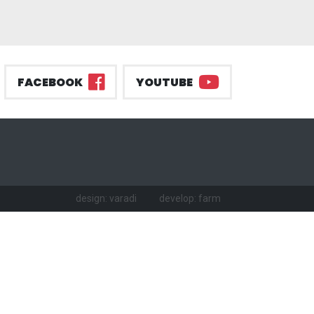
FACEBOOK
YOUTUBE
design: varadi
develop: farm