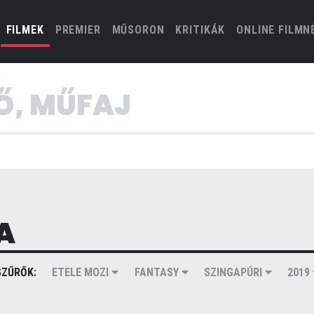
(CURRENT)
FILMEK
PREMIER
MŰSORON
KRITIKÁK
ONLINE FILMN
A
ZŰRŐK:
ETELE MOZI
FANTASY
SZINGAPÚRI
2019