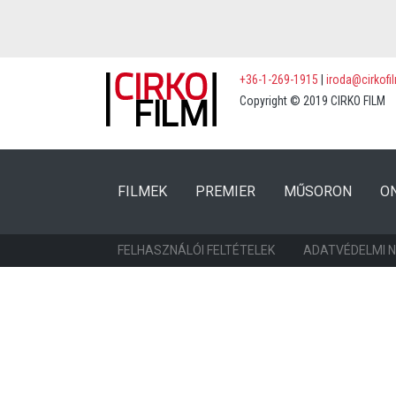
+36-1-269-1915
|
iroda@cirkofi
Copyright © 2019 CIRKO FILM
(CURRENT)
(CURRENT)
FILMEK
PREMIER
MŰSORON
O
FELHASZNÁLÓI FELTÉTELEK
ADATVÉDELMI 