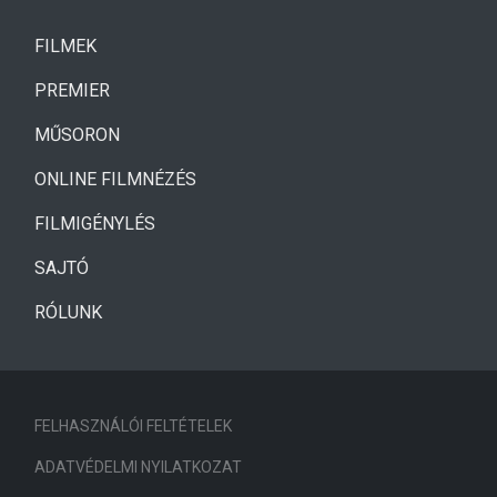
(CURRENT)
FILMEK
(CURRENT)
PREMIER
MŰSORON
ONLINE FILMNÉZÉS
FILMIGÉNYLÉS
SAJTÓ
RÓLUNK
FELHASZNÁLÓI FELTÉTELEK
ADATVÉDELMI NYILATKOZAT