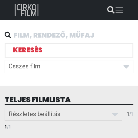
KERESÉS
Összes film
TELJES FILMLISTA
Részletes beállítás
1
/
1
1
/
1