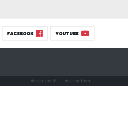
FACEBOOK
YOUTUBE
design: varadi
develop: farm