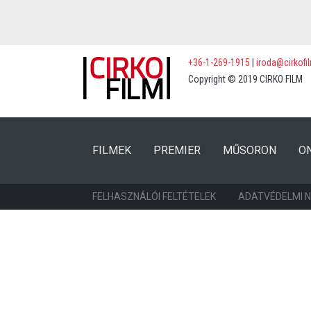
+36-1-269-1915
|
iroda@cirkofi
Copyright © 2019 CIRKO FILM
(CURRENT)
(CURRENT)
FILMEK
PREMIER
MŰSORON
O
FELHASZNÁLÓI FELTÉTELEK
ADATVÉDELMI 