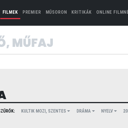
(CURRENT)
FILMEK
PREMIER
MŰSORON
KRITIKÁK
ONLINE FILMN
A
ZŰRŐK:
KULTIK MOZI, SZENTES
DRÁMA
NYELV
2