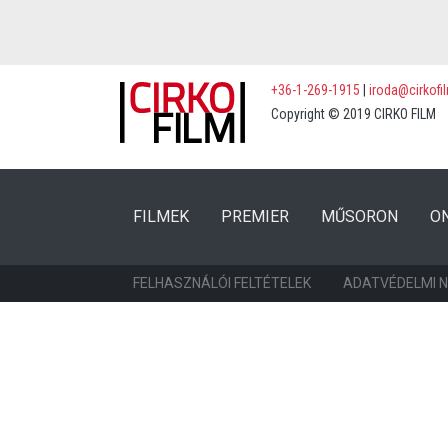
+36-1-269-1915
|
iroda@cirkofi
Copyright © 2019 CIRKO FILM
(CURRENT)
(CURRENT)
FILMEK
PREMIER
MŰSORON
O
FELHASZNÁLÓI FELTÉTELEK
ADATVÉDELMI 