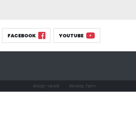
FACEBOOK
YOUTUBE
design: varadi
develop: farm