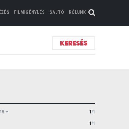
ÉZÉS
FILMIGÉNYLÉS
SAJTÓ
RÓLUNK
KERESÉS
015
1
/
1
1
/
1