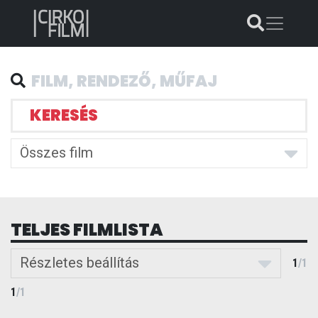
KERESÉS
Összes film
TELJES FILMLISTA
Részletes beállítás
1
/
1
1
/
1