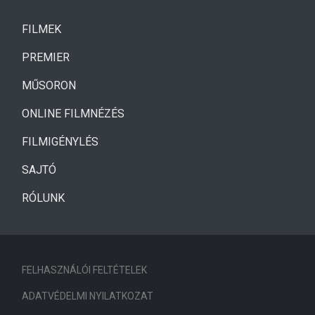
(CURRENT)
FILMEK
(CURRENT)
PREMIER
MŰSORON
ONLINE FILMNÉZÉS
FILMIGÉNYLÉS
SAJTÓ
RÓLUNK
FELHASZNÁLÓI FELTÉTELEK
ADATVÉDELMI NYILATKOZAT