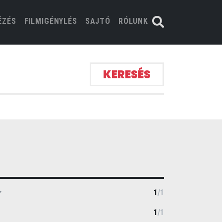
ÉZÉS
FILMIGÉNYLÉS
SAJTÓ
RÓLUNK
KERESÉS
1
/
1
1
/
1