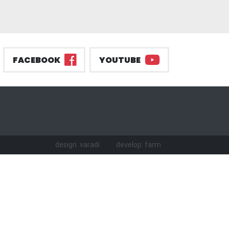
FACEBOOK
YOUTUBE
design: varadi
develop: farm