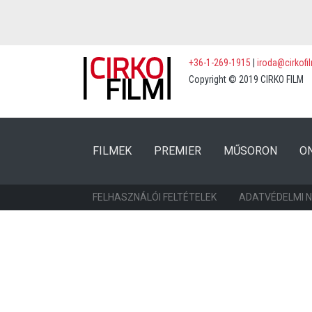
+36-1-269-1915
|
iroda@cirkofi
Copyright © 2019 CIRKO FILM
(CURRENT)
(CURRENT)
FILMEK
PREMIER
MŰSORON
O
FELHASZNÁLÓI FELTÉTELEK
ADATVÉDELMI 