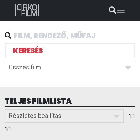
KERESÉS
Összes film
TELJES FILMLISTA
Részletes beállítás
1
/
1
1
/
1