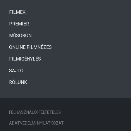
(CURRENT)
FILMEK
(CURRENT)
PREMIER
MŰSORON
ONLINE FILMNÉZÉS
FILMIGÉNYLÉS
SAJTÓ
RÓLUNK
FELHASZNÁLÓI FELTÉTELEK
ADATVÉDELMI NYILATKOZAT