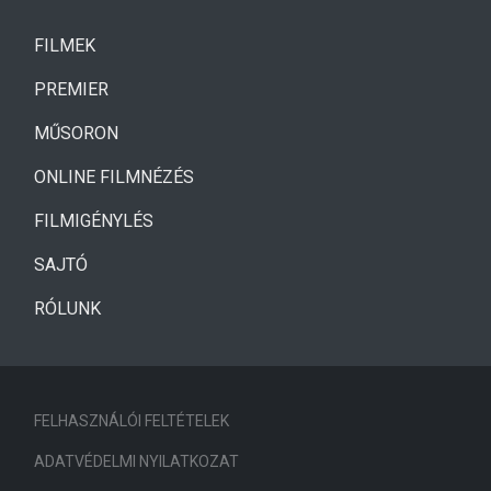
(CURRENT)
FILMEK
(CURRENT)
PREMIER
MŰSORON
ONLINE FILMNÉZÉS
FILMIGÉNYLÉS
SAJTÓ
RÓLUNK
FELHASZNÁLÓI FELTÉTELEK
ADATVÉDELMI NYILATKOZAT