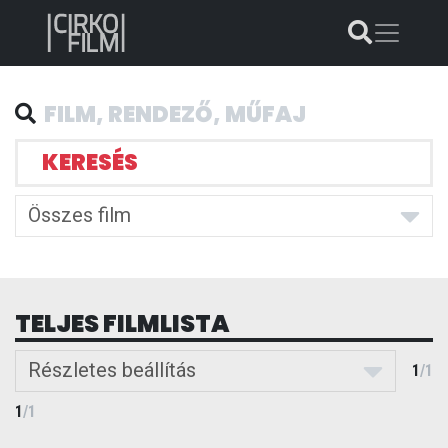
KERESÉS
Összes film
TELJES FILMLISTA
Részletes beállítás
1
/
1
1
/
1