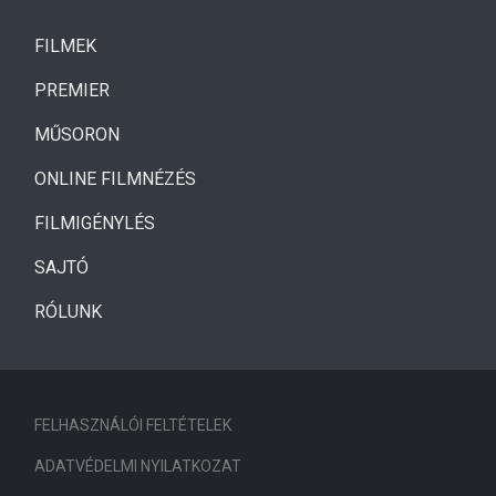
(CURRENT)
FILMEK
(CURRENT)
PREMIER
MŰSORON
ONLINE FILMNÉZÉS
FILMIGÉNYLÉS
SAJTÓ
RÓLUNK
FELHASZNÁLÓI FELTÉTELEK
ADATVÉDELMI NYILATKOZAT