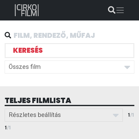
KERESÉS
Összes film
TELJES FILMLISTA
Részletes beállítás
1
/
1
1
/
1