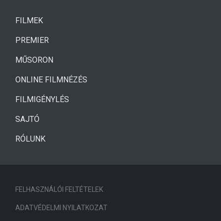
(CURRENT)
FILMEK
(CURRENT)
PREMIER
MŰSORON
ONLINE FILMNÉZÉS
FILMIGÉNYLÉS
SAJTÓ
RÓLUNK
FELHASZNÁLÓI FELTÉTELEK
ADATVÉDELMI NYILATKOZAT