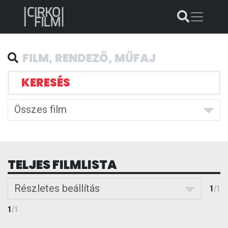
KERESÉS
Összes film
TELJES FILMLISTA
Részletes beállítás
1
/
1
1
/
1