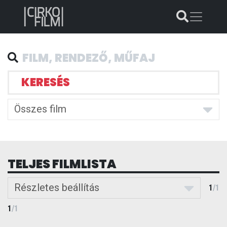
KERESÉS
Összes film
TELJES FILMLISTA
Részletes beállítás
1
/
1
1
/
1