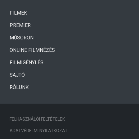
(CURRENT)
FILMEK
(CURRENT)
PREMIER
MŰSORON
ONLINE FILMNÉZÉS
FILMIGÉNYLÉS
SAJTÓ
RÓLUNK
FELHASZNÁLÓI FELTÉTELEK
ADATVÉDELMI NYILATKOZAT