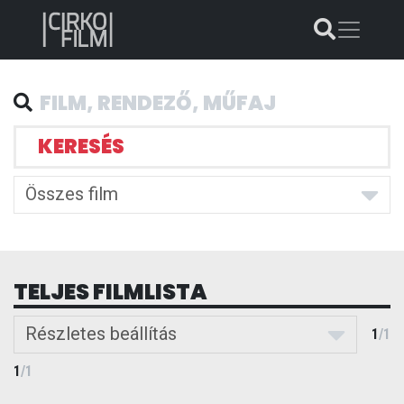
KERESÉS
Összes film
TELJES FILMLISTA
Részletes beállítás
1
/
1
1
/
1