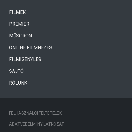
(CURRENT)
FILMEK
(CURRENT)
PREMIER
MŰSORON
ONLINE FILMNÉZÉS
FILMIGÉNYLÉS
SAJTÓ
RÓLUNK
FELHASZNÁLÓI FELTÉTELEK
ADATVÉDELMI NYILATKOZAT