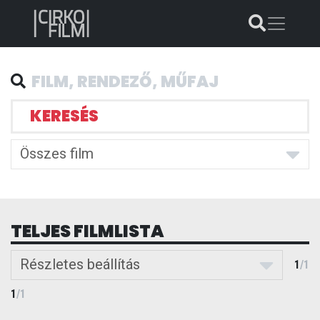
KERESÉS
Összes film
TELJES FILMLISTA
Részletes beállítás
1
/
1
1
/
1