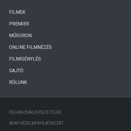
(CURRENT)
FILMEK
(CURRENT)
PREMIER
MŰSORON
ONLINE FILMNÉZÉS
FILMIGÉNYLÉS
SAJTÓ
RÓLUNK
FELHASZNÁLÓI FELTÉTELEK
ADATVÉDELMI NYILATKOZAT