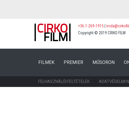
+36-1-269-1915
|
iroda@cirkofi
Copyright © 2019 CIRKO FILM
(CURRENT)
(CURRENT)
FILMEK
PREMIER
MŰSORON
O
FELHASZNÁLÓI FELTÉTELEK
ADATVÉDELMI 