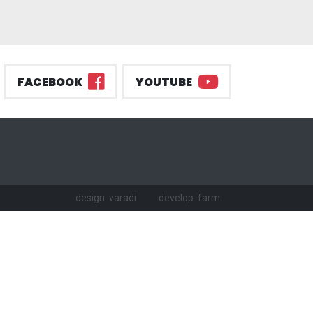
FACEBOOK
YOUTUBE
design: varadi
develop: farm