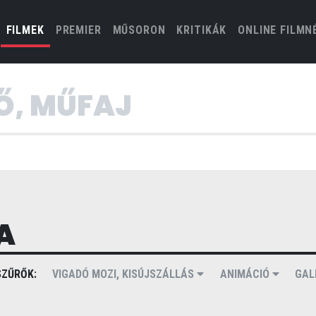
(CURRENT)
FILMEK
PREMIER
MŰSORON
KRITIKÁK
ONLINE FILMN
A
ZŰRŐK:
VIGADÓ MOZI, KISÚJSZÁLLÁS
ANIMÁCIÓ
GA