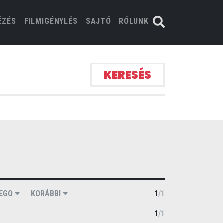
ÉZÉS
FILMIGÉNYLÉS
SAJTÓ
RÓLUNK
KERESÉS
LEGO
KORÁBBI
1
/
1
1
/
1