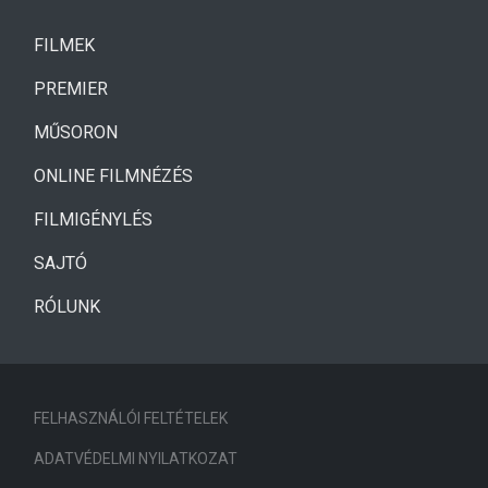
(CURRENT)
FILMEK
(CURRENT)
PREMIER
MŰSORON
ONLINE FILMNÉZÉS
FILMIGÉNYLÉS
SAJTÓ
RÓLUNK
FELHASZNÁLÓI FELTÉTELEK
ADATVÉDELMI NYILATKOZAT