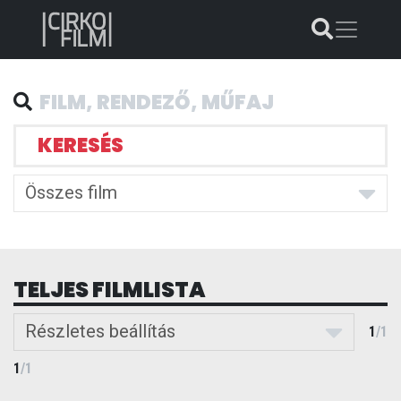
KERESÉS
Összes film
TELJES FILMLISTA
Részletes beállítás
1
/
1
1
/
1