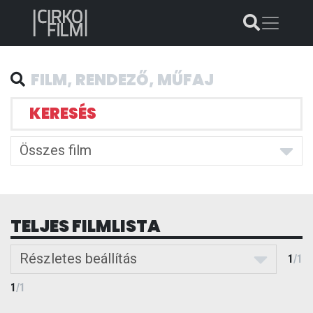
KERESÉS
Összes film
TELJES FILMLISTA
Részletes beállítás
1
/
1
1
/
1