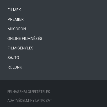
(CURRENT)
FILMEK
(CURRENT)
PREMIER
MŰSORON
ONLINE FILMNÉZÉS
FILMIGÉNYLÉS
SAJTÓ
RÓLUNK
FELHASZNÁLÓI FELTÉTELEK
ADATVÉDELMI NYILATKOZAT